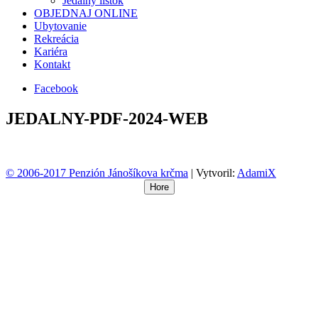
Jedálny lístok
OBJEDNAJ ONLINE
Ubytovanie
Rekreácia
Kariéra
Kontakt
Facebook
JEDALNY-PDF-2024-WEB
© 2006-2017 Penzión Jánošíkova krčma
|
Vytvoril:
AdamiX
Hore