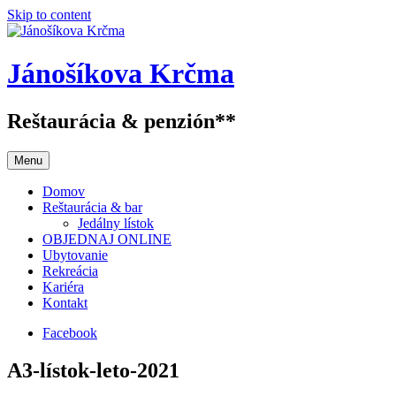
Skip to content
Jánošíkova Krčma
Reštaurácia & penzión**
Menu
Domov
Reštaurácia & bar
Jedálny lístok
OBJEDNAJ ONLINE
Ubytovanie
Rekreácia
Kariéra
Kontakt
Facebook
A3-lístok-leto-2021